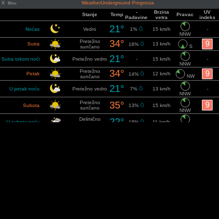
X
WeatherUnderground Prognoza
Blizu
-
Brzina
UV
Stanje
Temp
Pravac
Padavine
vetra
indeks
21°
Noćas
Vedro
1%
15 km/h
-
NNW
34°
Pretežno
9
Sutra
13 km/h
18%
S
sunčano
21°
Sutra tokom noći
Pretežno vedro
-
15 km/h
-
NNW
34°
Pretežno
9
Petak
12 km/h
14%
NW
sunčano
21°
U petak noću
Pretežno vedro
7%
13 km/h
-
NNW
Pretežno
35°
9
Subota
13%
15 km/h
sunčano
NNW
Delimično
22°
U subotu noću
18%
11 km/h
-
oblačno
NNW
35°
Pretežno
9
Nedelja
13 km/h
14%
N
sunčano
21°
U nedelju noću
Pretežno vedro
8%
13 km/h
-
ENE
34°
Pretežno
9
Ponedeljak
14 km/h
13%
S
sunčano
20°
U ponedeljak
Vedro
15 km/h
-
2%
SE
noću