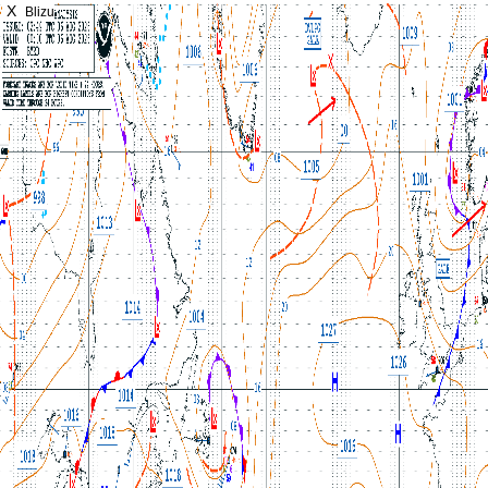
X
Blizu