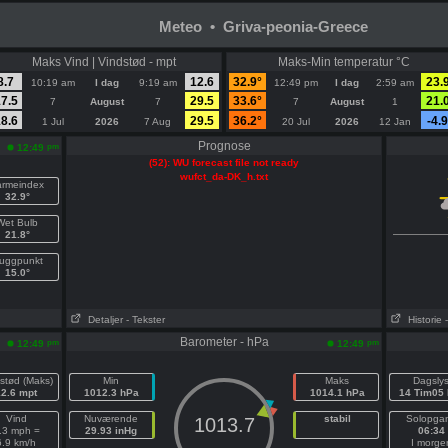
Meteo • Griva-peonia-Greece
Maks Vind | Vindstød - mpt
Maks-Min temperatur °C
8.7
12.6
32.9°
23.
10:19 am
I dag
9:19 am
12:49 pm
I dag
2:59 am
7.5
29.5
33.6°
21.
7
August
7
7
August
1
8.6
29.5
36.2°
-4.9
1 Jul
2026
7 Aug
20 Jul
2026
12 Jan
Prognose
pm
12:49
(52): WU forecast file not ready
wufct_da-DK_h.txt
armeindex
32.9°
Wet Bulb
21.8°
uggpunkt
15.0°
Detaljer
- Tekster
Historie
Barometer - hPa
pm
pm
12:49
12:49
stød (Maks)
Min
Maks
Dagsly
12.6 mpt
1012.3 hPa
1014.1 hPa
14 Tim05 
Vind
Nuværende
stabil
Solopga
1013.7
.3 mph =
29.93 inHg
06:34
6.9 km/h
I morge