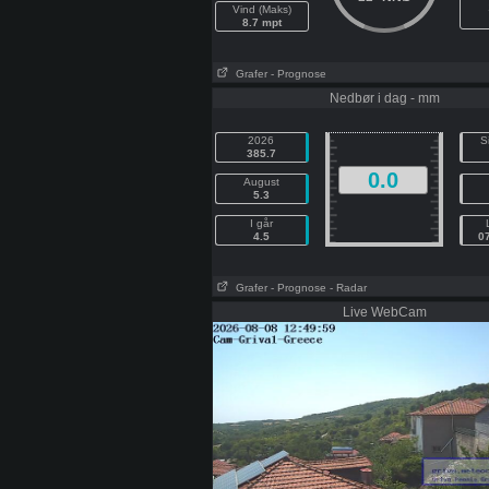
Vind (Maks)
8.7 mpt
Grafer
- Prognose
Nedbør i dag - mm
2026
S
385.7
0.0
August
5.3
I går
4.5
0
Grafer
- Prognose
- Radar
Live WebCam