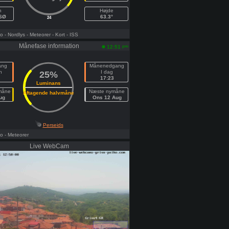
h
Højde
SSØ
63.3°
24
fo
- Nordlys
- Meteorer
- Kort
- ISS
Månefase information
pm
12:51
ang
Månenedgang
n
I dag
25%
17:23
Luminans
måne
Næste nymåne
Aftagende halvmåne
ug
Ons 12 Aug
Perseids
fo
- Meteorer
Live WebCam