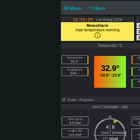
Menu
Hjem
12:51:25
Lør 8 Aug 2026
MeteoAlarm
high-temperature warning
1
1
Temperatur °C
Fahrenheit
V
91.2°
32.9°
Fugtighed
34% ↑
↑
32.9°
↓
23.9°
D
Grafer
- Prognose
Vind | Vindstød - mpt
N
Vind (gns)
Vind
4.3 mpt
4
8
1 Bft
Vind
Vindstød
Let vind
4
22°
NNØ