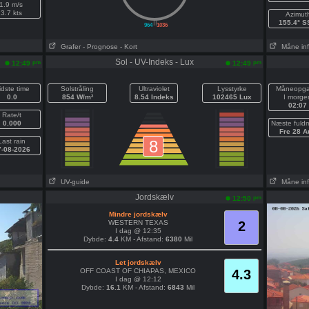
1.9 m/s
3.7 kts
Azimut
||
155.4° 
964
1036
Grafer
- Prognose
- Kort
Måne in
Sol - UV-Indeks - Lux
pm
pm
12:49
12:49
idste time
Solstråling
Ultraviolet
Lysstyrke
Måneopg
0.0
854 W/m²
8.54 Indeks
102465 Lux
I morge
02:07
Rate/t
0.000
Næste fuld
Fre 28 A
Last rain
8
7-08-2026
UV-guide
Måne in
Jordskælv
pm
12:50
Mindre jordskælv
WESTERN TEXAS
2
I dag @ 12:35
Dybde:
4.4
KM - Afstand:
6380
Mil
Let jordskælv
OFF COAST OF CHIAPAS, MEXICO
4.3
I dag @ 12:12
Dybde:
16.1
KM - Afstand:
6843
Mil