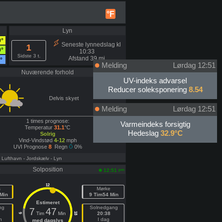
°F
Lyn
9°
Seneste lynnedslag kl
1
0°
10:33
Sidste 3 t.
Afstand 39 mi
°
Melding
Lørdag 12:51
Nuværende forhold
pm
12:20
UV-indeks advarsel
Reducer soleksponering
8.54
Delvis skyet
Melding
Lørdag 12:51
1 times prognose:
Varmeindeks forsigtig
Temperatur
31.1
°C
Hedeslag
32.9°C
Solrig
Vind-Vindstød
4-12
mph
UVI Prognose
8
Regn
0%
- Lufthavn
- Jordskælv
- Lyn
Solposition
pm
12:51
12
s
Mørke
Min
9 Tim54 Min
Estimeret
ng
Solnedgang
7
47
Tim
Min
20:38
18
6
n
I dag
med dagslys