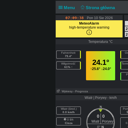
Menu
Strona główna
07:09:38
Pon 10 Sie 2026
MeteoAlarm
high-temperature warning
2
2
Temperatura °C
Fahrenheit
Od
75.4°
24.1°
Wilgotność
Term
61% ↑
↑
25.6°
↓
24.0°
P
Wykresy
- Prognoza
Wiatr | Porywy - km/h
N
Wiatr (śred.)
Por
0.0 km/h
0
0
0 Bft
Wiatr
Porywy
Cisza
0
0°
N