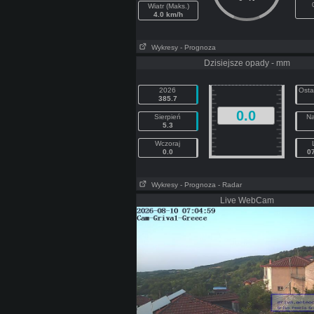
Wiatr (Maks.)
4.0 km/h
Wykresy
- Prognoza
Dzisiejsze opady - mm
2026
Osta
385.7
0.0
Sierpień
Na
5.3
Wczoraj
0.0
0
Wykresy
- Prognoza
- Radar
Live WebCam