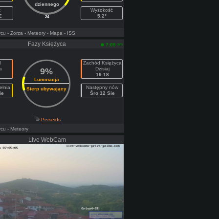
dziennego
t
Wysokość
E
5.2°
24
ycu
- Zorza
- Meteory
- Mapa
- ISS
Fazy Księżyca
am
7:09
d
Zachód Księżyca
a
Dzisiaj
9%
19:18
Luminacja
ełnia
Następny nów
Sierp ubywający
ie
Śro 12 Sie
Perseids
ycu
- Meteory
Live WebCam