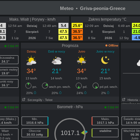
Meteo • Griva-peonia-Greece
Maks. Wiatr | Porywy - km/h
Zakres temperatury °C
4
5.4
25.6°
24.
12:54 am
Dzisiaj
12:49 am
12:09 am
Dzisiaj
6:49 am
8.1
47.5
36.5°
21.
7
Sierpień
7
8
Sierpień
1
9.9
47.5
36.5°
-4.
1 Lip
2026
7 Sie
8 Sie
2026
12 Sty
Prognoza
Offline
am
7:04
Dzisiaj
Dziś w nocy
Jutro
Jutro w nocy
czuwalna
24.1°
34°
21°
34°
21°
ometr mokry
19.0°
13 km/h
14 km/h
13 km/h
15 km/h
unkt rosy
16.1°
pn.
wsch.pn.-wsch.
pd.
pd.pd.-wsch.
20%
20%
24%
2%
Szczegóły
- Tekst
Historia
atmosferycz
Barometr - hPa
am
am
7:04
7:04
ywy (Maks.)
Min.
Maks.
Światło dz
5.4 km/h
1016.6 hPa
1017.1 hPa
14 h 00 
Wiatr
Obecnie
stabilne
Wschód Sł
1017.1
.0 km/h =
30.03 inHg
06:36
0.0 m/s
Jutro