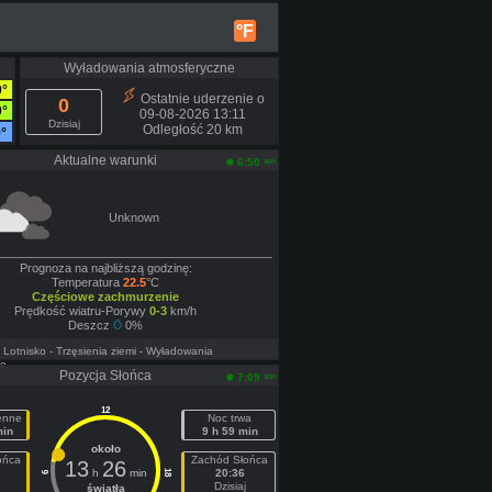
°F
Wyładowania atmosferyczne
0°
Ostatnie uderzenie o
0
0°
09-08-2026 13:11
Dzisiaj
Odległość 20 km
9°
Aktualne warunki
am
6:50
Unknown
Prognoza na najbliższą godzinę:
Temperatura
22.5
°C
Częściowe zachmurzenie
Prędkość wiatru-Porywy
0-3
km/h
Deszcz
0%
- Lotnisko
- Trzęsienia ziemi
- Wyładowania
ne
Pozycja Słońca
am
7:09
12
ienne
Noc trwa
min
9 h 59 min
około
ońca
Zachód Słońca
13
26
h
min
20:36
18
6
Dzisiaj
światła