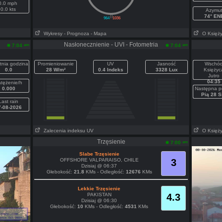
0.0 mph
0.0 kts
Azymu
||
74° EN
964
1036
Wykresy
- Prognoza
- Mapa
O Księż
Nasłonecznienie - UVI - Fotometria
am
am
7:04
7:04
tnia godzina
Promieniowanie
UV
Jasność
Wschó
0.0
28 W/m²
0.4 Indeks
3328 Lux
Księżyc
Jutro
04:35
tężenie/h
0.000
Następna p
Pią 28 S
Last rain
7-08-2026
Zalecenia indeksu UV
O Księż
Trzęsienie
am
7:00
Slabe Trzęsienie
OFFSHORE VALPARAISO, CHILE
3
Dzisiaj @ 06:37
Głebokość:
21.8
KMs - Odległość:
12676
KMs
Lekkie Trzęsienie
PAKISTAN
4.3
Dzisiaj @ 06:30
Głebokość:
10
KMs - Odległość:
4531
KMs