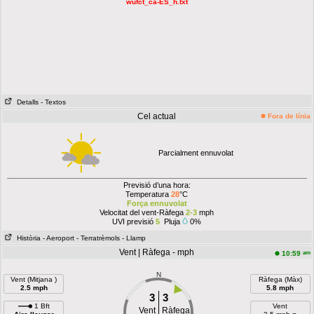
wufct_ca-ES_h.txt
Detalls
- Textos
Cel actual
Fora de línia
Parcialment ennuvolat
Previsió d’una hora:
Temperatura
28
°C
Força ennuvolat
Velocitat del vent-Ràfega
2-3
mph
UVI previsió
5
Pluja
0%
Història
- Aeroport
- Terratrèmols
- Llamp
Vent | Ràfega - mph
am
10:59
N
Vent (Mitjana )
Ràfega (Màx)
2.5 mph
5.8 mph
3
3
1 Bft
Vent
Vent
Ràfega