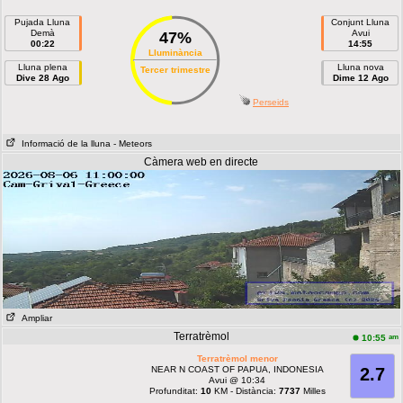
Pujada Lluna
Conjunt Lluna
Demà
Avui
47%
00:22
14:55
Lluminància
Lluna plena
Lluna nova
Tercer trimestre
Dive 28 Ago
Dime 12 Ago
Perseids
Informació de la lluna
- Meteors
Càmera web en directe
Ampliar
Terratrèmol
am
10:55
Terratrèmol menor
NEAR N COAST OF PAPUA, INDONESIA
2.7
Avui @ 10:34
Profunditat:
10
KM - Distància:
7737
Milles