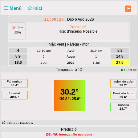
Menú
Inici
°F
11:00:28
Dijo 6 Ago 2026
Precaució
30.2
°C
Risc d’incendi Possible
39
%
Notificació
Dijous 11:00
Màx Vent | Ràfega - mph
4
5.8
10:19 am
Avui
3:19 am
30.2°C
8.9
14.8
2
Agost
1
18.6
27.5
1 Jul
2026
1 Jul
Temperatura °C
am
10:59
Fahrenheit
Índex de calor
86.4°
30.2°
30.2°
Humitat
Bombeta hum.
39% ↑
20.5°
↑
30.8°
↓
25.6°
Rosada
14.7°
Gràfics
- Predicció
Predicció
(52): WU forecast file not ready