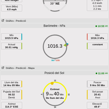
Aire lleuger
2.5 mph =
4.0 km/h
39°
NE
1.1 m/s
Vent (Màx)
2.2 kts
4.0 mph
Gràfics
- Predicció
Baròmetre - hPa
am
10:59
Mín
Màx
1015.5 hPa
1016.3 hPa
Actual
constant
1016.3
30.01 inHg
||
964
1036
Gràfics
- Predicció
- Mapa
Posició del Sol
am
11:00
12
Llum del dia
Foscor
14 Hrs 09 Min
9 Hrs 50 Min
Estimat
Pujada del Sol
Sol posat
9
40
06:32
Hrs
Min
20:41
18
6
Demà
Avui
De llum del dia
Azimut
Elevació
114.3° ESE
48.6°
24