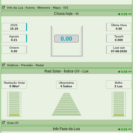
Info da Lua
- Aurora
- Meteoros
- Mapa
- ISS
Chuva hoje - in
am
5:59
2026
Última Hora
15.19
0.00
Agosto
Taxa/h
0.00
0.21
0.000
Ontem
Last rain
0.00
07-08-2026
Gráficos
- Previsão
- Radar
Rad Solar - Índice UV - Lux
am
5:59
Radiação Solar
Ultravioleta
Brilho
0 W/m²
0 Índice
2 Lux
Guia UV
Info Fase da Lua
am
6:02