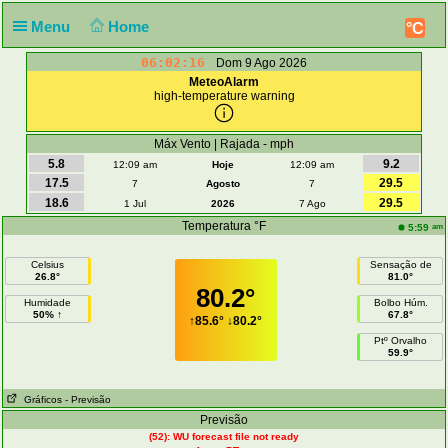
Menu
Home
°C
06:02:17
Dom 9 Ago 2026
MeteoAlarm
high-temperature warning
Máx Vento | Rajada - mph
5.8
9.2
12:09 am
Hoje
12:09 am
17.5
29.5
7
Agosto
7
18.6
29.5
1 Jul
2026
7 Ago
Temperatura °F
am
5:59
Celsius
Sensação de
26.8°
81.0°
80.2°
Humidade
Bolbo Húm.
50% ↑
67.8°
↑
85.6°
↓
80.2°
Ptº Orvalho
59.9°
Gráficos
- Previsão
Previsão
(52): WU forecast file not ready