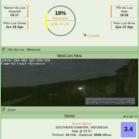
Nascer da Lua
Pôr da Lua
Amanhã
Hoje
18%
03:17
18:26
Iluminada
Próx Lua Cheia
Próx Lua Nova
Q.M. >> L.N.
Sex 28 Ago
Qua 12 Ago
Perseids
Info da Lua
- Meteoros
WebCam Ativa
Zoom
Sismo
am
6:00
Sismo Menor
SOUTHERN SUMATRA, INDONESIA
3.4
Hoje @ 05:51
Profund:
19
KMs - Distância:
5538
Milhas