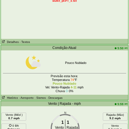
wufct_pt-PT_e.txt
Detalhes
- Textos
Condição Atual
am
5:50
Pouco Nublado
Previsão esta hora:
Temperatura
74
°F
Pouco Nublado
Vel. Vento-Rajada
4-11
mph
Chuva
0%
Histórico
- Aeroporto
- Sismos
- Descargas
Vento | Rajada - mph
am
5:59
N
Vento (Méd )
Rajada (Máx)
0.7 mph
9.2 mph
1
1
0 Bft
Vento
Vento
Rajada