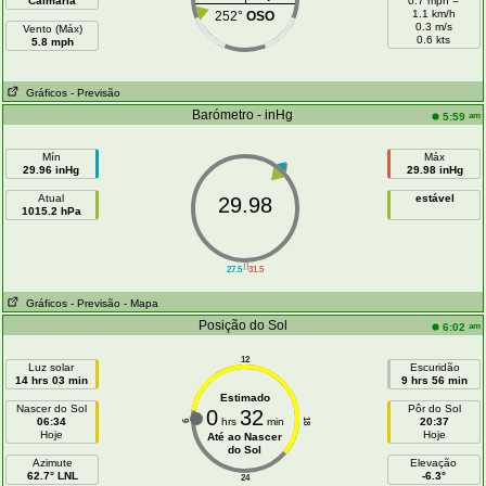
Calmaria
0.7 mph =
1.1 km/h
252°
OSO
0.3 m/s
Vento (Máx)
0.6 kts
5.8 mph
Gráficos
- Previsão
Barómetro - inHg
am
5:59
Mín
Máx
29.96 inHg
29.98 inHg
Atual
estável
29.98
1015.2 hPa
||
27.5
31.5
Gráficos
- Previsão
- Mapa
Posição do Sol
am
6:02
12
Luz solar
Escuridão
14 hrs 03 min
9 hrs 56 min
Estimado
Nascer do Sol
Pôr do Sol
0
32
06:34
hrs
min
20:37
18
6
Hoje
Hoje
Até ao Nascer
do Sol
Azimute
Elevação
62.7° LNL
-6.3°
24