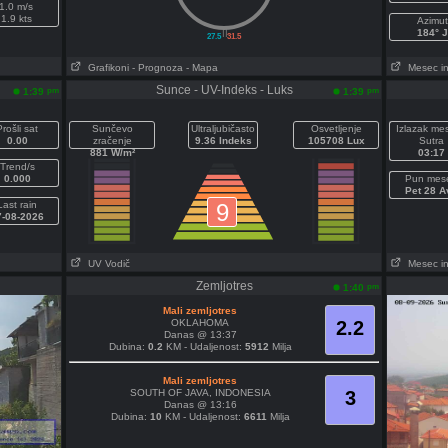
1.0 m/s
1.9 kts
Azimut
||
184° J
27.5
31.5
Grafikoni
- Prognoza
- Mapa
Mesec in
Sunce - UV-Indeks - Luks
pm
pm
1:39
1:39
Prošli sat
Sunčevo
Ultraljubičasto
Osvetljenje
Izlazak me
0.00
zračenje
9.36 Indeks
105708 Lux
Sutra
881 W/m²
03:17
Trend/s
0.000
Pun mes
Pet 28 A
Last rain
9
7-08-2026
UV Vodič
Mesec in
Zemljotres
pm
1:40
Mali zemljotres
OKLAHOMA
2.2
Danas @ 13:37
Dubina:
0.2
KM - Udaljenost:
5912
Milja
Mali zemljotres
SOUTH OF JAVA, INDONESIA
3
Danas @ 13:16
Dubina:
10
KM - Udaljenost:
6611
Milja