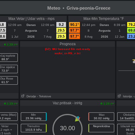
Meteo • Griva-peonia-Greece
Max Vetar | Udar vetra - mps
Max-Min Temperatura °F
5.8
9.2
90.1°
79.
12:09 am
Danas
12:09 am
12:44 pm
Danas
6:39 am
7.5
29.5
97.7°
69.
7
Avgusta
7
8
Avgusta
1
8.6
29.5
97.7°
23.
1 Jul
2026
7 Avg
8 Avg
2026
12 Jan
Prognoza
pm
1:39
(52): WU forecast file not ready
wufct_sr-RS_e.txt
ćaj toplote
88.9°
žne sijalice
72.0°
ačka Rose
61.5°
Detalje
- Tekstove
Istorija
-
Vaz.pritisak - inHg
pm
pm
1:39
1:39
 vetra (Max)
Min
Max
Obdanic
9.2 mps
29.96 inHg
30.02 inHg
14 Sati03
Vetar
Trenutno
Neprekidna
Izlazak su
30.00
.2 mph =
1015.9 hPa
06:35
3.5 km/h
Sutra