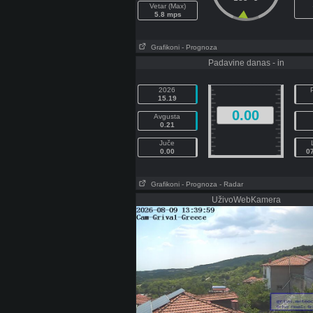
Vetar (Max)
5.8 mps
Grafikoni
- Prognoza
Padavine danas - in
2026
15.19
0.00
Avgusta
0.21
Juče
0.00
0
Grafikoni
- Prognoza
- Radar
UživoWebKamera