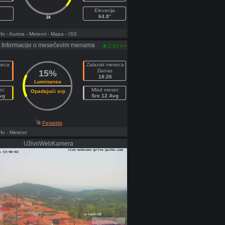
Elevacija
64.8°
24
fo
- Aurora
- Meteori
- Mapa
- ISS
Informacije o mesečevim menama
pm
1:43
seca
Zalazak meseca
Danas
15%
18:26
Luminansa
ec
Mlad mesec
Opadajući srp
vg
Sre 12 Avg
Perseids
fo
- Meteori
UživoWebKamera