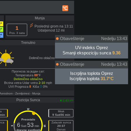
°C
Munja
2°
Poslednji grom na 13:11
1
8°
Udaljenost 12 mi
Pos. 3 sata
2°
Obaveštenje
Nedelju 13:43
Trenutno
pm
1:20
UV-indeks Oprez
Smanji ekspoziciju sunca
9.36
Delimično oblačno
Obaveštenje
Nedelju 13:43
Прогноза за један сат:
Iscrpljna toplota Oprez
Temperatura
88
°F
Iscrpljna toplota
31.7°C
Delimično oblačno
Brzina vetra-Udar vetra
2-10
mph
UVI Prognoza
8
Kiša
0%
 Aerodrom
- Zemljotresi
- Munja
Pozicija Sunca
pm
1:43
12
a
Mrak
 min
9 Sati56 min
Preostalo
nca
Zalazak sunca
6
53
Sati
min
20:37
18
6
Danas
dnevne svetlosti