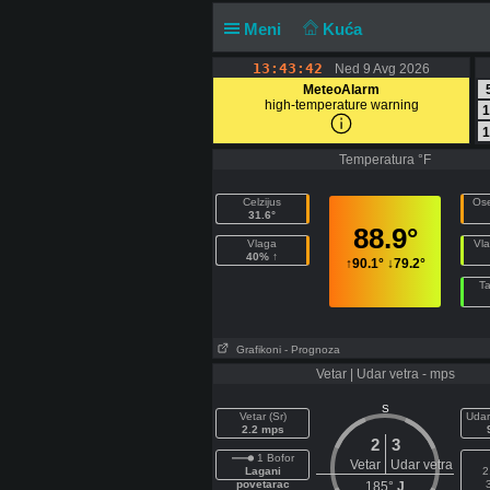
Meni
Kuća
13:43:42
Ned 9 Avg 2026
MeteoAlarm
high-temperature warning
1
1
Temperatura °F
Celzijus
Ose
31.6°
88.9°
Vlaga
Vla
40% ↑
↑
90.1°
↓
79.2°
T
Grafikoni
- Prognoza
Vetar | Udar vetra - mps
S
Vetar (Sr)
Udar
2.2 mps
2
3
1 Bofor
Vetar
Udar vetra
Lagani
2
povetarac
185°
J