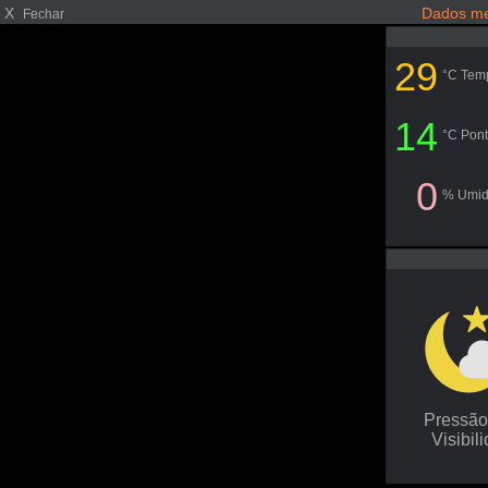
X
Dados me
Fechar
29
°C Tem
14
°C Pont
0
% Umi
Pressã
Visibil