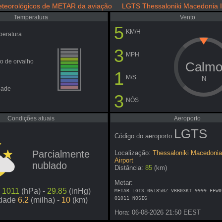
teorológicos de METAR da aviação LGTS Thessaloniki Macedonia Int
Temperatura
Vento
5
KM/H
peratura
3
MPH
o de orvalho
Calm
1
M/S
N
dade
3
NÓS
Condições atuais
Aeroporto
LGTS
Código do aeroporto
Parcialmente
Localização:
Thessaloniki Macedonia 
Airport
nublado
Distância:
85
(km)
Metar:
o
1011
(hPa) -
29.85
(inHg)
METAR LGTS 061850Z VRB03KT 9999 FEW0
Q1011 NOSIG
idade
6.2
(milha) -
10
(km)
Hora: 06-08-2026 21:50 EEST