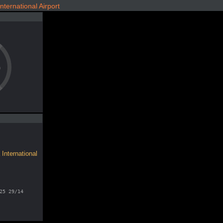
ernational Airport
o
International
25 29/14