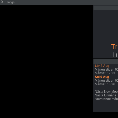
X
Stänga
Tr
L
Lör 8 Aug
Månen stiger: 0
Månset: 17:23
Sol 9 Aug
Månen stiger: 0
Månset: 18:26
Nästa New Moon
Nästa fullmåne:
Nuvarande månc