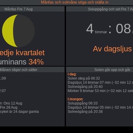
Månfas och solmåne stiga och ställa in
Månfas Fre 7 Aug
Soluppgång och set Fre 7 
4
: 08
timmar
Av dagsljus
edje kvartalet
uminans
34%
Månen stiger och sätter
Solen går upp och går
I dag
:
1:09
Solen steg på 06:32
Dagsljus 14 timmar 07 min (- 02 min 12 s
Solnedgång på 20:40
2:07
Mörker 9 timmar 53 min (+ 02 min 12 sek
I morgon
:
: Ons 12 Aug
Soluppgång 06:33
 Fre 28 Aug
Dagsljus 14 timmar 05 min (- 02 min 14 s
ykel är 24 dagar gamla
Solnedgång på 20:38