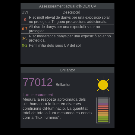
Assessorament actual d'ÍNDEX UV
UVI
Descripció
Risc molt elevat de danys per una exposició solar
8
no protegida. Tingueu precaucions addicionals.
Alt risc de danys per una exposició solar no
6-7
protegida.
Risc moderat de danys per una exposició solar no
3-5
protegida.
0-2
Perill mitjà dels raigs UV del sol
Brillantor
77012
Brillantor
Lux. mesurament
Mesura la resposta aproximada dels
ulls humans a la llum en diverses
condicions d'il·luminació. La quantitat
total de tota la llum mesurada es coneix
com a "flux lluminós".