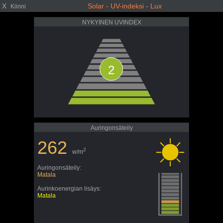
X
Solar - UV-indeksi - Lux
Kiinni
NYKYINEN UVINDEX
2
Auringonsäteily
262
2
w/m
Auringonsäteily:
Matala
Aurinkoenergian lisäys:
Matala