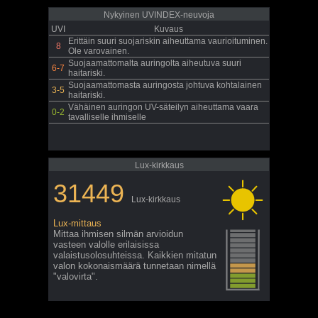
Nykyinen UVINDEX-neuvoja
UVI
Kuvaus
Erittäin suuri suojariskin aiheuttama vaurioituminen.
8
Ole varovainen.
Suojaamattomalta auringolta aiheutuva suuri
6-7
haitariski.
Suojaamattomasta auringosta johtuva kohtalainen
3-5
haitariski.
Vähäinen auringon UV-säteilyn aiheuttama vaara
0-2
tavalliselle ihmiselle
Lux-kirkkaus
31449
Lux-kirkkaus
Lux-mittaus
Mittaa ihmisen silmän arvioidun
vasteen valolle erilaisissa
valaistusolosuhteissa. Kaikkien mitatun
valon kokonaismäärä tunnetaan nimellä
"valovirta".