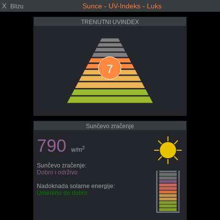
X
Sunce - UV-Indeks - Luks
Blizu
TRENUTNI UVINDEX
7
Sunčevo zračenje
790
2
w/m
Sunčevo zračenje:
Dobro i održivo
Nadoknada solarne energije:
Umereno do dobro