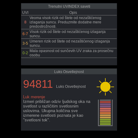
Trenutni UVINDEX saveti
UVI
Opis
Veoma visok rizik od štete od nezaštićenog
8
izlaganja suncu. Preduzmite dodatne mere
predostrožnosti.
Visok rizik od štete od nezaštićenog izlaganja
6-7
suncu.
Umeren rizik od štete od nezaštićenog izlaganja
3-5
suncu.
Mala opasnost od sunčevih UV zraka za prosečnu
0-2
osobu
Luks Osvetlejnost
94811
Luks Osvetlejnost
Luk merenje
Izmeri približan odziv ljudskog oka na
svetlost u različitim svetlosnim
uslovima. Ukupna količina sve
izmerene svetlosti poznata je kao
"svetlosni tok".