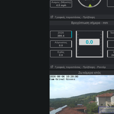
Ανεμος (Μέγιστη)
4.0 mph
Γραφικές παραστάσεις
- Πρόβλεψη
Βροχόπτωση σήμερα - mm
2026
Τελ
380.4
0.0
Αύγουστος
0.0
Εχθές
0.0
2
Γραφικές παραστάσεις
- Πρόβλεψη
- Ραντάρ
Ζω κάμερα ιστός