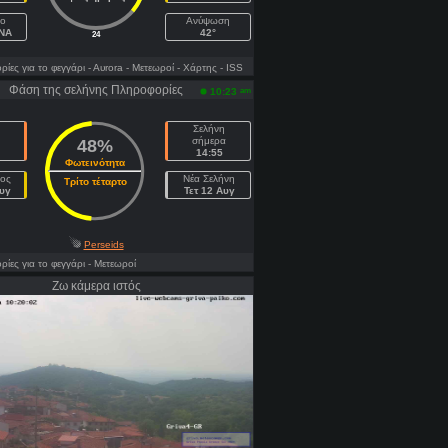
ιο
Ανύψωση
ANA
42°
24
ες για το φεγγάρι
- Αυrora
- Μετεωροί
- Χάρτης
- ISS
Φάση της σελήνης Πληροφορίες
am
10:23
Σελήνη
σήμερα
48%
14:55
Φωτεινότητα
ος
Νέα Σελήνη
Τρίτο τέταρτο
υγ
Τετ 12 Αυγ
Perseids
ες για το φεγγάρι
- Μετεωροί
Ζω κάμερα ιστός