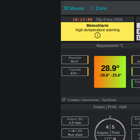
Μενού
Σπίτι
10:23:09
Πέμ 6 Αυγ 2026
MeteoAlarm
high-temperature warning
1
θερμοκρασία °C
Φαρενάιτ
84.0°
θ
28.9°
Υγρασία
41% ↑
↑
30.8°
↓
25.6°
Σημ
Γραφικές παραστάσεις
- Πρόβλεψη
Ανεμος | Ριπή - mph
V
Ανεμος (Μ.)
Ριπ
4.0 mph
4
5
1 Bft
Ανεμος
Ριπή
Φως αέρα
4
177°
N