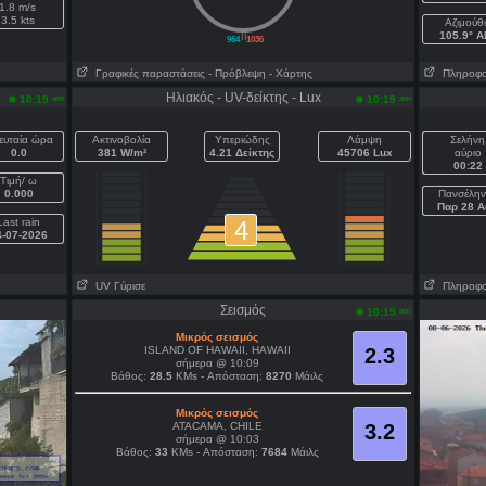
1.8 m/s
3.5 kts
Aζιμούθ
||
105.9° 
964
1036
Γραφικές παραστάσεις
- Πρόβλεψη
- Χάρτης
Πληροφορί
Ηλιακός - UV-δείκτης - Lux
am
am
10:19
10:19
ευταία ώρα
Ακτινοβολία
Υπεριώδης
Λάμψη
Σελήνη
0.0
381 W/m²
4.21 Δείκτης
45706 Lux
αύριο
00:22
Τιμή/ ω
0.000
Πανσέλην
Παρ 28 Α
Last rain
4
4-07-2026
UV Γύρισε
Πληροφορί
Σεισμός
am
10:15
Μικρός σεισμός
ISLAND OF HAWAII, HAWAII
2.3
σήμερα @ 10:09
Βάθος:
28.5
KMs - Απόσταση:
8270
Μάιλς
Μικρός σεισμός
ATACAMA, CHILE
3.2
σήμερα @ 10:03
Βάθος:
33
KMs - Απόσταση:
7684
Μάιλς