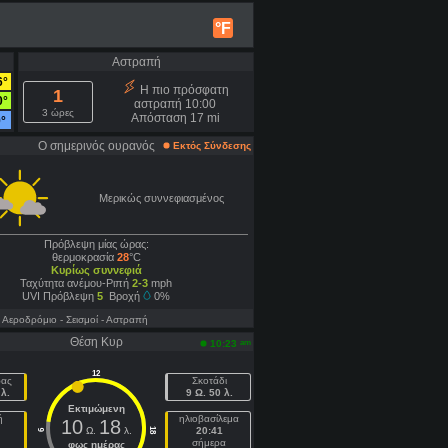
°F
Αστραπή
6°
Η πιο πρόσφατη
1
0°
αστραπή 10:00
3 ώρες
Απόσταση 17 mi
9°
Ο σημερινός ουρανός
Εκτός Σύνδεσης
Μερικώς συννεφιασμένος
Πρόβλεψη μίας ώρας:
θερμοκρασία
28
°C
Κυρίως συννεφιά
Ταχύτητα ανέμου-Ριπή
2-3
mph
UVI Πρόβλεψη
5
Βροχή
0%
- Aεροδρόμιο
- Σεισμοί
- Αστραπή
Θέση Κυρ
am
10:23
12
ρας
Σκοτάδι
λ.
9 Ω. 50 λ.
Εκτιμώμενη
ή
ηλιοβασίλεμα
10
18
Ω.
λ.
20:41
18
6
σήμερα
φως ημέρας