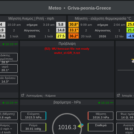
Meteo • Griva-peonia-Greece
Μέγιστη Ανεμος | Ριπή - mph
Μέγιστη - ελάχιστη θερμοκρασία °C
4
5.8
30.8°
25.
10:19 am
σήμερα
3:19 am
9:09 am
σήμερα
2:04 am
8.9
14.8
33.1°
21.
2
Αύγουστος
1
2
Αύγουστος
1
8.6
27.5
36.2°
-4.
1 Ιούλ
2026
1 Ιούλ
20 Ιούλ
2026
12 Ιάν
Πρόβλεψη
am
10:19
(52): WU forecast file not ready
wufct_el-GR_h.txt
Δείκτης
ερμότητας
28.9°
υγρό
20.1°
είο δρόσου
14.3°
Λεπτομέριες
- Κείμενα
Ιστορία
βαρόμετρο - hPa
am
am
10:19
10:19
ή (Μέγιστη)
Ελάχιστη
Μέγιστη
Φως ημέ
5.8 mph
1015.5 hPa
1016.3 hPa
14 Ω. 09 
Ανεμος
Ρεύμα
Σταθερά
Ανατολ
1016.3
.0 mph =
30.01 inHg
06:32
6.4 km/h
αύριο